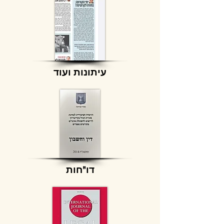
עיתונות ועוד
דו"חות