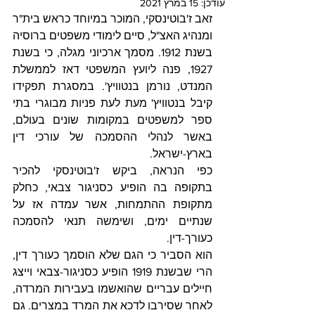
עודכן:
15 במרץ 2021
זאב ז'בוטינסקי, המוכר במיוחד כראש בית"ר 
ומנהיג האצ"ל, סיים לימודי משפטים ברוסיה 
בשנת 
1912. 
מסמך ארכיוני מגלה, כי בשנת 
1927, פנה ליועץ המשפטי דאז לממשלת 
המנדט, נורמן בנטוויץ'. במסגרת תפקידו 
קיבל בנטוויץ' מעת לעת פניות מבוגרי בתי 
ספר למשפטים במקומות שונים בעולם, 
באשר לנהלי ההסמכה של עורכי דין 
בארץ-ישראל.
כפי הנראה, ביקש ז'בוטינסקי להכיר 
בתקופה בה הופיע כסניגור צבאי, כחלק 
מתקופת ההתמחות, אשר עמדה אז על 
שנתיים ימים, ושימשה תנאי להסמכה 
כעורך-דין. 
הוא הסביר כי הגם שלא הוסמך כעורך דין, 
הרי שבשנת 1919 הופיע כסניגור-צבאי וייצג 
חיילים עבריים שהואשמו בעבירות המרדה, 
לאחר שסירבו לדכא את המרד במצרים. גם 