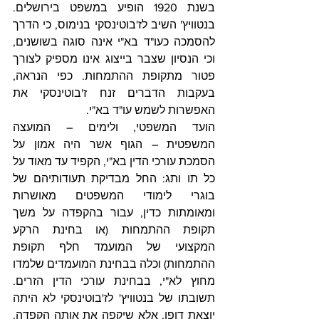
בשנת 1920 הופיע במשפט בירושלים. 
בנטוויץ' השיב לז'בוטינסקי בנימוס, כי הדרך 
להסמכה כעו"ד בא"י אינה סוגה בשושנים, 
וכי הנסיון שצבר בייצוג אינו מספיק לצורך 
פטור מתקופת ההתמחות. כפי הנראה, 
בעקבות הדברים זנח ז'בוטינסקי את 
האפשרות לשמש עו"ד בא"י. 
הועד המשפטי, ולימים – המועצה 
המשפטית – הגוף אשר היה אמון על 
הסמכת עורכי הדין בא"י, הקפיד עד מאוד על 
כל תו ותג: החל מבדיקת תעודותיהם של 
בוגרי לימודי המשפטים מאושרות 
ומאומתות כדין, עבור בהקפדה על משך 
תקופת ההתמחות (או בחינת הרקע 
המקצועי של המועמד חלף תקופת 
ההתמחות) וכלה בבחינת המועמדים שלמדו 
מחוץ לא"י, בבחינת עורכי הדין הזרים. 
תשובתו של בנטוויץ' לז'בוטינסקי לא היתה 
יוצאת דופן, אלא שיקפה את אותה הקפדה, 