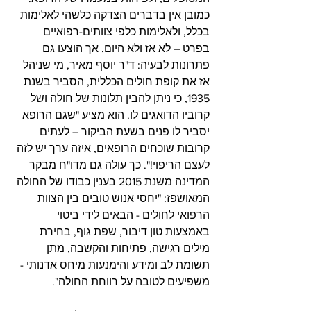
כמובן אין בדברים הצדקה כלשהי לאלימות 
בכלל, ולאלימות כלפי צוותים-רפואיים 
בפרט – לא אז ולא היום. אך הוצעו גם 
פתרונות לבעיה: ד"ר יוסף מאיר, מי שניהל 
אז את קופת חולים הכללית, הסביר בשנת 
1935, כי ניתן להבין תלונות של חולה ושל 
קרוביו הדואגים לו. הוא מציע "שגם הרופא 
יסביר לו פנים בשעת הביקור – לעתים 
קרובות שוכחים הרופאים, איזה ערך יש לזה 
לעצם הריפוי!". כך עולה גם מדו"ח מבקר 
המדינה משנת 2015 בענין כבודו של החולה 
המאושפז: "יחסי אנוש טובים בין הצוות 
הרפואי לחולים - הבאים לידי ביטוי 
באמצעות טון דיבור, שפת גוף, בחירת 
מילים רגישה, פתיחות והקשבה, מתן 
תשומת לב ומידע והימנעות מיחס אדנותי - 
משפיעים לטובה על רווחת החולה". 