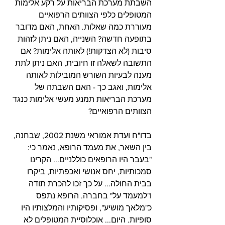
השבתת מערכת הבריאות על רקע אלימות 
המטופלים כלפי הצוותים הרפואיים 
מעוררת כמה שאלות. האחת, האם מדובר 
בתופעה חדשה? השנייה, האם ניתן לזהות 
סיבות (לא הצדקות!) לאותה אלימות? אם 
התשובה לשאלה זו חיובית, האם ניתן לתת 
מענה לבעיות השורש המובילות לאותה 
אלימות, ואגב כך - האם השבתה של 
מערכת הבריאות תמנע מעשי אלימות כנגד 
הצוותים הרפואיים? 
בדו"ח ועדת אמוראי משנת 2002, שבחנה, 
בין השאר, את מעמד הרופא, נאמר כי: 
"בעבר היו הרופאים כוללניים... הקרינו 
סמכותיות, יחס אנושי ואכפתיות, ביקרו 
בבית החולה... על כך זכו להכרת תודה 
ו"למעמד על" בחברה. הרופא נתפס 
כ"מלאך מושיע", ופסיקותיו והמלצותיו היו 
סופיות. היום... אוכלוסיית המטופלים לא 