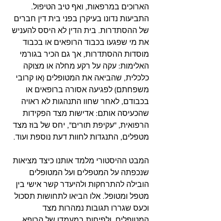
הארוכים במרפאות, ואף טיב הטיפול. 
התביעות נדונו בעיקרן בפני בית דין חברים 
של ההסתדרות. בית הדין לא היסס להעניש 
את מי שפגעו בכבוד הרופאים או בכבוד 
מוסדות ההסתדרות, אך גם הכיר בגורמי 
האלימות: עקה על רקע מחלה או מצוקה 
כלכלית, שהביאה את המטופלים (או קרובי 
משפחתם) לפגיעה אסורה ברופאים או 
בכבודם, לאחר שחוו התנהגות לא ראויה 
שהכעיסה אותם: אדישות מצד הפקידות 
הרפואית, "עקיפת תורים", יחס של בוז מצד 
מטפלים, התנגדות לחוות דעת נוספת ועוד. 
המבט ההיסטורי מלמד אותנו כיצד מציאות 
שנכפתה על המטפלים ועל המטופלים 
הובילה להתרחקות ולהיעדר קשר אישי בין 
מטפל ומטופל. אלו הביאו לתחושות תסכול 
וכעס שגררו תגובות נמהרות מצד 
המטופלים, ולפיחות במעמדו של הרופא. 