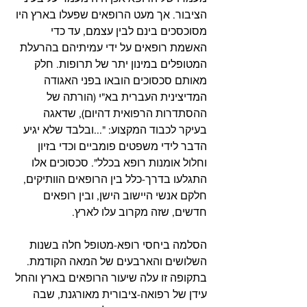
הציבור. אך מעט הרופאים שפעלו בארץ היו 
מסוכסכים בינם לבין עצמם, עד כדי 
האשמת רופאים על ידי עמיתיהם בהרעלת 
המטופלים במינון יתר של תרופות. חלק 
מאותם סכסוכים הובאו בפני האגודה 
המדיצינית העברית בא"י (הורתה של 
ההסתדרות הרפואית דהיום), שדאגה 
בעיקר לכבוד המקצוע: "...ובלבד שלא יגיע 
הדבר לידי משפטים פומביים וכדי בזיון 
וחלול אומנות רופא בכלל". סכסוכים אלו 
התגלעו בדרך-כלל בין הרופאים הוותיקים, 
חלקם אנשי היישוב הישן, ובין רופאים 
חדשים, שזה מקרוב עלו לארץ. 
הסלמה ביחסי רופא-מטופל חלה בשנות 
השלושים והארבעים של המאה הקודמת. 
בתקופה זו עלה שיעור הרופאים בארץ והחל 
עידן של רפואה-ציבורית מאורגנת, שבה 