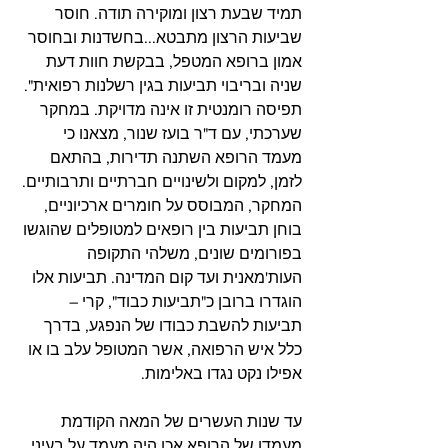
תמיד שבעת רצון ומוקירה תודה. חוסר 
שביעות הרצון מתבטא...בחשדנות ובחוסר 
אמון ברופא המטפל, בבקשת חוות דעת 
שניה ובריבוי תביעות בגין רשלנות רפואית". 
תפיסה רומנטית זו אינה מדויקת. במחקר 
שערכתי, עם ד"ר בועז שנור, מצאנו כי 
מעמד הרופא השתנה תדירות, בהתאם 
לזמן, למקום ולשינויים חברתיים ותרבותיים. 
המחקר, המבוסס על חומרים ארכיוניים, 
בוחן תביעות בין רופאים למטופלים שהוגשו 
בפורומים שונים, משלהי התקופה 
העות'מאנית ועד קום המדינה. תביעות אלו 
הוגדרו ברובן כ"תביעות כבוד", קרי – 
תביעות להשבת כבודו של הנפגע, בדרך 
כלל איש הרפואה, אשר המטופל עלב בו או 
אפילו נקט נגדו באלימות. 
עד שנות העשרים של המאה הקודמת 
מעמדו של הרופא אכן היה מעמד על בעיני 