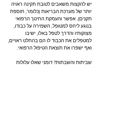
יש להקצות משאבים לטובת תקינה ראויה 
יותר של מערכת הבריאות (כלומר, תוספת 
תקנים). אפשר והעמקת החינוך הרפואי 
בנוגע ליחס למטופל, השמירה על כבודו, 
מצוקותיו והדרך לטפל באלו, ישיבו 
למטפלים את הכבוד לו הם בהחלט ראויים, 
ואף ישפרו את תוצאת הטיפול הרפואי.  
שביתות והשבתות? דומני שאלו עלולות 
להשיג את המטרה ההפוכה, ולהגביר את 
מצוקתם, ומכאן תגובתם, של חולים 
ומטופלים כאובים ודואבים.  
חלקו ההיסטורי של המחקר (במימון 
הקרן הלאומית למדע) פורסם אצל אייל 
כתבן ובועז שנור, "'דברים לא נכונים 
ועוּבדות לא אמתיות, הפוגעות בכבודי 
בתור רופאה ואיש': על כבודם ומעמדם 
של רופאים טרם קום המדינה" קורות: 